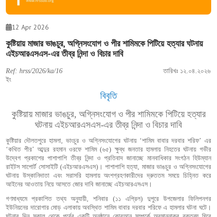
12 Apr 2026
কুষ্টিয়ায় মাজার ভাঙচুর, অগ্নিসংযোগ ও পীর শামিমকে পিটিয়ে হত্যার ঘটনায়
এইচআরএসএস-এর তীব্র নিন্দা ও বিচার দাবি
Ref: hrss/2026/ka/16
তারিখঃ ১২.০৪.২০২৬
ইং
বিবৃতি
কুষ্টিয়ায় মাজার ভাঙচুর, অগ্নিসংযোগ ও পীর শামিমকে পিটিয়ে হত্যার
ঘটনায় এইচআরএসএস-এর তীব্র নিন্দা ও বিচার দাবি
কুষ্টিয়ার দৌলতপুরে হামলা, ভাংচুর ও অগ্নিসংযোগের ঘটনায় ‘শামিম বাবার দরবার শরিফ’ এর
‘কথিত পীর’ আব্দুর রহমান ওরফে শামিম (৬৫) ক্ষুব্ধ জনতার হামলায় নিহতের ঘটনায় গভীর
উদ্বেগ প্রকাশের পাশাপাশি তীব্র নিন্দা ও প্রতিবাদ জানাচ্ছে মানবাধিকার সংগঠন হিউম্যান
রাইটস সাপোর্ট সোসাইটি (এইচআরএসএস)। পাশাপাশি হত্যা, মাজার ভাঙচুর ও অগ্নিসংযোগের
ঘটনায়
উস্কানিদাতা এবং সরাসরি হামলায় অংশগ্রহণকারীদের দ্রুততম সময়ে চিহ্নিত করে
আইনের আওতায় নিয়ে আসতে জোর
দাবি জানাচ্ছে এইচআরএসএস।
গণমাধ্যমে প্রকাশিত তথ্য অনুযায়ী, শনিবার (১১ এপ্রিল) দুপুরে উপজেলার ফিলিপনগর
ইউনিয়নের দারোগার মোড় এলাকায় অবস্থিত শামিম বাবার দরবার শরিফে এ হামলার ঘটনা ঘটে।
ঘটনার দিন সকাল থেকে পূর্বের একটি অনুষ্ঠানে কোরআন সম্পর্কে অবমাননাকর বক্তব্য ঘিরে