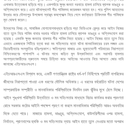
এলাকায় উত্তেজনা ছড়িয়ে পড়ে। একপর্যায়ে ক্ষুব্ধ জনতা দরবারে হামলা চালিয়ে ব্যাপক ভাঙচুর ও
অগ্নিসংযোগ করে। এতে ঘটনাস্থলেই পীর শামিমসহ কয়েকজন আহত হন। পরে পুলিশ আহতদের
উদ্ধার করে দৌলতপুর উপজেলা স্বাস্থ্য কমপ্লেক্সে নিয়ে গেলে কর্তব্যরত চিকিৎসক পীর শামিমকে
মৃত ঘোষণা করেন।
উদ্বেগের বিষয় যে, সামাজিক যোগাযোগমাধ্যমে ছড়িয়ে পড়া ভিডিওকে কেন্দ্র করে আইন নিজের
হাতে তুলে নিয়ে শামিম বাবার দরবার শরিফে হামলা চালিয়ে ব্যাপক ভাঙচুর ও অগ্নিসংযোগ করা
হয়েছে। এমনকি ক্ষুব্ধ জনতার হামলায় পীর শামিম নিহত হয়েছে। আইন নিজের হাতে তুলে নিয়ে
এভাবে একজনকে পিটিয়ে হত্যা করা মব সহিংসতার মতো ঘটনা মানবাধিকারের চরম লঙ্ঘন এবং
বিচারহীনতার সংস্কৃতির বহিঃপ্রকাশ। ক্ষতিগ্রস্ত মাজার এবং ভুক্তভোগী পরিবারের নিরাপত্তা
নিশ্চিতকরণের পাশাপাশি এ ঘটনার সাথে জড়িত মূল উস্কানিদাতা এবং সরাসরি হামলায়
অংশগ্রহণকারীদের দ্রুততম সময়ে চিহ্নিত করে আইনের আওতায় নিয়ে আসতে জোর দাবি
জানাচ্ছে এইচআরএসএস।
এইচআরএসএস বিশ্বাস করে, একটি গণতান্ত্রিক রাষ্ট্রে ধর্ম-বর্ণ নির্বিশেষে প্রতিটি নাগরিকের
জীবনের নিরাপত্তা পাওয়া এক ধরণের মৌলিক অধিকার। এ ধরনের বর্বরোচিত ঘটনা দেশের
সাম্প্রদায়িক সম্প্রীতি ও মানবাধিকার পরিস্থিতিকে দিনদিন চরম ঝুঁকির মুখে ঠেলে দিচ্ছে।
আইন শৃঙ্খলা পরিস্থিতি উন্নতিতে ও মব সহিংসতার মাধ্যমে বিচার কার্যকর করার প্রবণতা
রোধে সরকার কঠোর আইনি পদক্ষেপ গ্রহণ না করলে মানবাধিকার পরিস্থিতি আরও অবনতির
দিকে যেতে পারে।
মাজারে হামলা, ভাঙচুর, অগ্নিসংযোগ, বাউলশিল্পীদের ওপর হামলা,
নির্যাতন, প্রাণনাশের হুমকি ও মব সহিংসতার ন্যায় আইন হাতে তুলে নেওয়ার মতো অপরাধ